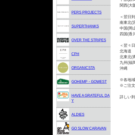
関西(大
PERS PROJECTS
＜翌日到
南東北(
SUPERTHANKS
中国(岡
四国(香
OVER THE STRiPES
＜翌々
北海道
CPH
北東北(
九州(福
ORGANICSTA
沖縄
※各地
GOHEMP・GOWEST
※ご注
HAVE A GRATEFUL DA
詳しい
Y
ALDIES
GO SLOW CARAVAN