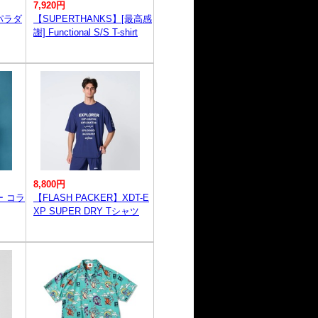
7,920円
パラダ
【SUPERTHANKS】[最高感
謝] Functional S/S T-shirt
8,800円
ー コラ
【FLASH PACKER】XDT-E
XP SUPER DRY Tシャツ