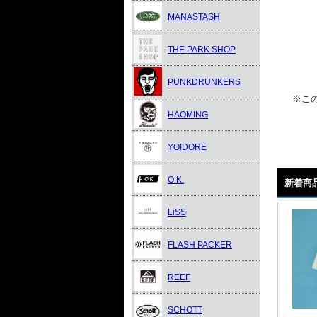
MANASTASH
THE PARK SHOP
PUNKDRUNKERS
※この
HAOMING
YOIDORE
O.K.
新着商
LiSS
FLASH PACKER
REEF
SCHOTT