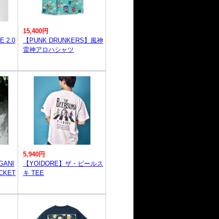
15,400円
 2.0
【PUNK DRUNKERS】風神
雷神アロハシャツ
5,940円
GANI
【YOIDORE】ザ・ビールス
OCKET
キ TEE