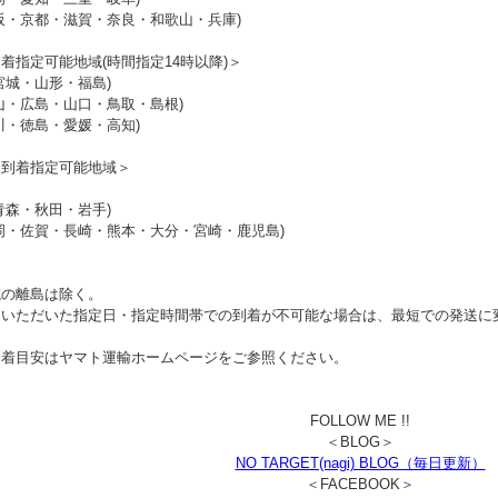
阪・京都・滋賀・奈良・和歌山・兵庫)
着指定可能地域(時間指定14時以降)＞
宮城・山形・福島)
山・広島・山口・鳥取・島根)
川・徳島・愛媛・高知)
日到着指定可能地域＞
青森・秋田・岩手)
岡・佐賀・長崎・熊本・大分・宮崎・鹿児島)
域の離島は除く。
文いただいた指定日・指定時間帯での到着が不可能な場合は、最短での発送に
到着目安はヤマト運輸ホームページをご参照ください。
FOLLOW ME !!
＜BLOG＞
NO TARGET(nagi) BLOG（毎日更新）
＜FACEBOOK＞