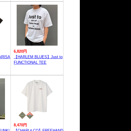
6,820円
RISA
【HARLEM BLUES】Just to
FUNCTIONAL TEE
8,470円
UNK!
【CHARI＆CO】FREEHAND