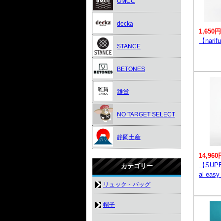
OMCC
decka
1,650円
【nari
STANCE
BETONES
雑貨
NO TARGET SELECT
静岡土産
14,960
【SUPE
カテゴリー
al easy
リュック・バッグ
帽子