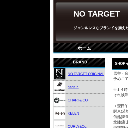
NO TARGET
ジャンルレスなブランドを揃え
ホーム
BRAND
SHO
雪害・
NO TARGET ORIGINAL
予めご
narifuri
※１４
それ以
CHARI & CO
＜翌日
関東(茨
KELEN
信越(新
北陸(富
CURLY&Co.
中部(静