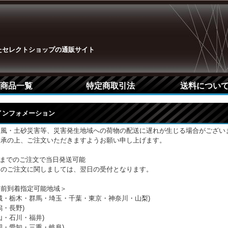
たセレクトショップの通販サイト
商品一覧
特定商取引法
送料につい
Pインフォメーション
台風・土砂災害等、災害発生地域への荷物の配送に遅れが生じる場合がござい
了承の上、ご注文いただきますようお願い申し上げます。
時までのご注文で当日発送可能
降のご注文に関しましては、翌日の受付となります。
午前到着指定可能地域＞
城・栃木・群馬・埼玉・千葉・東京・神奈川・山梨)
潟・長野)
山・石川・福井)
岡・愛知・三重・岐阜)