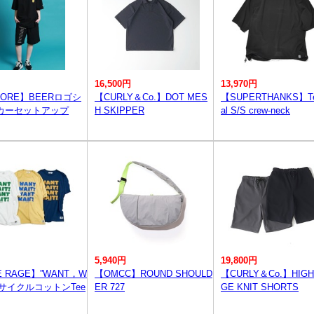
16,500円
13,970円
DORE】BEERロゴシ
【CURLY＆Co.】DOT MES
【SUPERTHANKS】Te
カーセットアップ
H SKIPPER
al S/S crew-neck
5,940円
19,800円
E RAGE】”WANT，W
【OMCC】ROUND SHOULD
【CURLY＆Co.】HIGH
”リサイクルコットンTee
ER 727
GE KNIT SHORTS