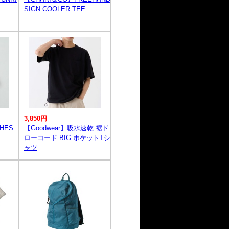
SIGN COOLER TEE
3,850円
CHES
【Goodwear】吸水速乾 裾ド
ローコード BIG ポケットTシ
ャツ