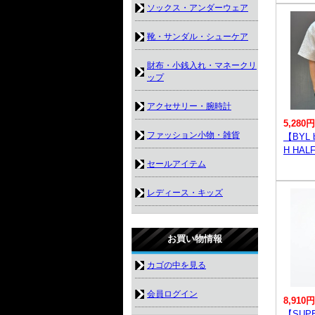
ソックス・アンダーウェア
靴・サンダル・シューケア
財布・小銭入れ・マネークリ
ップ
アクセサリー・腕時計
5,280円
ファッション小物・雑貨
【BYL 
H HAL
セールアイテム
レディース・キッズ
お買い物情報
カゴの中を見る
会員ログイン
8,910円
【SUP