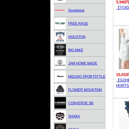
5,940円
【YOI
Goodwear
FREE RAGE
HOUSTON
BIG MIKE
JAM HOME MADE
10,010
MIZUNO SPORTSTYLE
【GOH
HORTS
FLOWER MOUNTAIN
CONVERSE SB
SHAKA