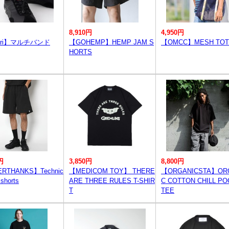
8,910円
4,950円
furi】マルチバンド
【GOHEMP】HEMP JAM S
【OMCC】MESH TOTE
HORTS
円
3,850円
8,800円
RTHANKS】Technic
【MEDICOM TOY】 THERE
【ORGANICSTA】OR
 shorts
ARE THREE RULES T-SHIR
C COTTON CHILL P
T
TEE