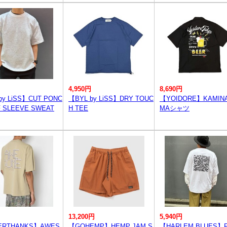
4,950円
8,690円
by LiSS】CUT PONC
【BYL by LiSS】DRY TOUC
【YOIDORE】KAMINA
F SLEEVE SWEAT
H TEE
MAシャツ
13,200円
5,940円
ERTHANKS】AWES
【GOHEMP】HEMP JAM S
【HARLEM BLUES】F