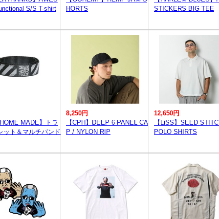
ctional S/S T-shirt
HORTS
STICKERS BIG TEE
8,250円
12,650円
 HOME MADE】トラ
【CPH】DEEP 6 PANEL CA
【LiSS】SEED STIT
レット＆マルチバンド
P / NYLON RIP
POLO SHIRTS