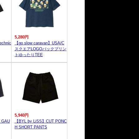
5,280円
chnic
【go slow caravan】USA/C
スクエアLOGOバックプリン
トゆったりTEE
5,940円
 GAU
【BYL by LiSS】CUT PONC
H SHORT PANTS