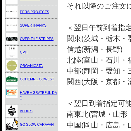
それ以降のご注文
PERS PROJECTS
SUPERTHANKS
＜翌日午前到着指
関東(茨城・栃木・
OVER THE STRiPES
信越(新潟・長野)
CPH
北陸(富山・石川・
ORGANICSTA
中部(静岡・愛知・
GOHEMP・GOWEST
関西(大阪・京都・
HAVE A GRATEFUL DA
Y
＜翌日到着指定可能
ALDIES
南東北(宮城・山形
中国(岡山・広島・
GO SLOW CARAVAN