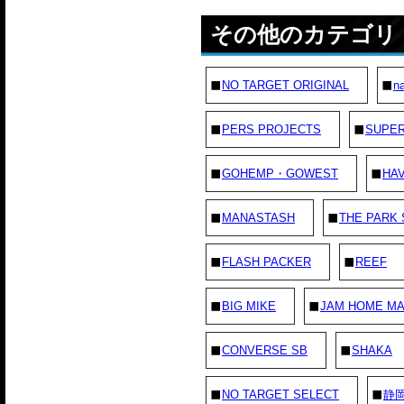
その他のカテゴリ
NO TARGET ORIGINAL
na
PERS PROJECTS
SUPE
GOHEMP・GOWEST
HAV
MANASTASH
THE PARK
FLASH PACKER
REEF
BIG MIKE
JAM HOME M
CONVERSE SB
SHAKA
NO TARGET SELECT
静