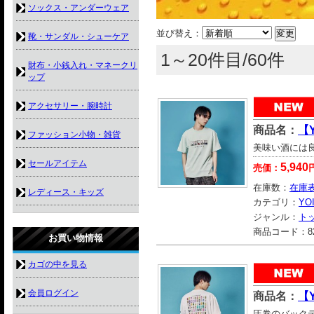
ソックス・アンダーウェア
並び替え：
靴・サンダル・シューケア
1～20件目/60件
財布・小銭入れ・マネークリ
ップ
アクセサリー・腕時計
商品名：
【
ファッション小物・雑貨
美味い酒には
セールアイテム
5,940
売価：
在庫数：
在庫
レディース・キッズ
カテゴリ：
YO
ジャンル：
ト
商品コード：
8
お買い物情報
カゴの中を見る
会員ログイン
商品名：
【
圧巻のバック