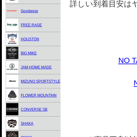
詳しい到着目安は
Goodwear
FREE RAGE
HOUSTON
BIG MIKE
NO 
JAM HOME MADE
MIZUNO SPORTSTYLE
FLOWER MOUNTAIN
CONVERSE SB
SHAKA