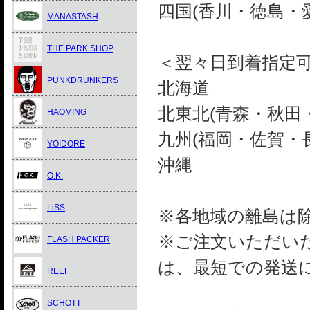
四国(香川・徳島・
MANASTASH
THE PARK SHOP
＜翌々日到着指定
PUNKDRUNKERS
北海道
北東北(青森・秋田
HAOMING
九州(福岡・佐賀・
YOIDORE
沖縄
O.K.
LiSS
※各地域の離島は
※ご注文いただい
FLASH PACKER
は、最短での発送
REEF
SCHOTT