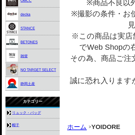
※商品不良以
OMCC
※撮影の条件・お
decka
STANCE
※この商品は実店舗
BETONES
でWeb Sho
雑貨
その為、商品ご注
NO TARGET SELECT
誠に恐れ入ります
静岡土産
カテゴリー
リュック・バッグ
帽子
ホーム
YOIDORE