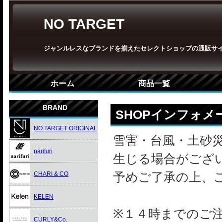
NO TARGET
ジャンルレスなブランドを揃えたセレクトショップの通販サ
ホーム
商品一覧
BRAND
SHOPインフォメ
NO TARGET ORIGINAL
雪害・台風・土砂
narifuri
生じる場合がござ
予めご了承の上、
CHARI & CO
KELEN
※１４時までのご
CURLY&Co.