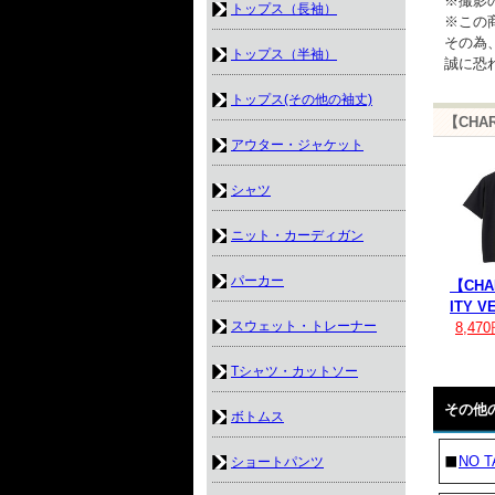
※撮影
トップス（長袖）
※この
その為
トップス（半袖）
誠に恐
トップス(その他の袖丈)
【CHA
アウター・ジャケット
シャツ
ニット・カーディガン
パーカー
【CHA
ITY V
スウェット・トレーナー
8,47
Tシャツ・カットソー
その他
ボトムス
NO T
ショートパンツ