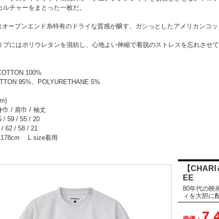
カルチャーをまとった一枚だ。
Yはオープンエンド糸特有のドライな質感が醸す、ガシっとしたアメリカンコ
リブにはポリウレタンを混紡し、心地よい伸縮で着脱のストレスを忘れさせて
COTTON 100%
OTTON 95%、POLYURETHANE 5%
cm)
身巾 / 肩巾 / 袖丈
/ 59 / 55 / 20
/ 62 / 58 / 21
/ 178cm L size着用
【CHARI＆
EE
80年代の
ィを大胆に
7,
売価：