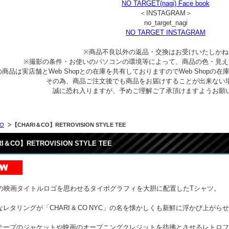
NO TARGET(nagi) Face book
＜INSTAGRAM＞
no_target_nagi
NO TARGET INSTAGRAM
※商品不良以外の返品・交換はお受けいたしかね
※撮影の条件・お使いのパソコンの環境等によって、商品の色・見え
商品は実店舗とWeb Shopとの在庫を共有しておりますのでWeb Shop
その為、商品ご注文後でも商品をお届けすることが出来ない
誠に恐れ入りますが、予めご理解ご了承頂けますようお願
CO
【CHARI＆CO】RETROVISION STYLE TEE
I＆CO】RETROVISION STYLE TEE
代の映画タイトルロゴを思わせるタイポグラフィを大胆に配置したTシャツ。
レタリングが「CHARI & CO NYC」の名を懐かしくも新鮮に浮かび上がら
テープのジャケットや映画のオープニングクレジットを彷彿とさせるレトロフ