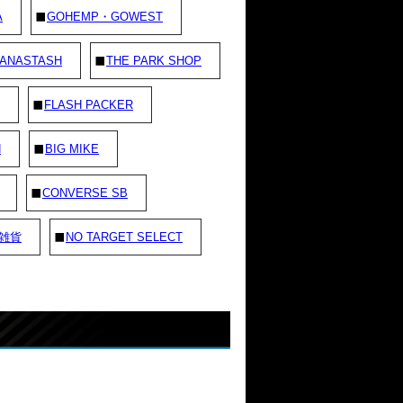
A
GOHEMP・GOWEST
ANASTASH
THE PARK SHOP
FLASH PACKER
N
BIG MIKE
CONVERSE SB
雑貨
NO TARGET SELECT