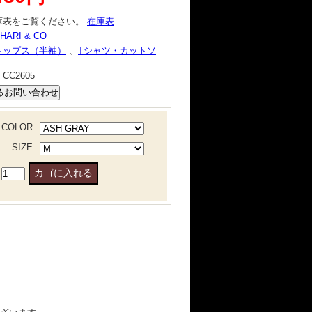
庫表をご覧ください。
在庫表
HARI & CO
トップス（半袖）
、
Tシャツ・カットソ
：
CC2605
COLOR
SIZE