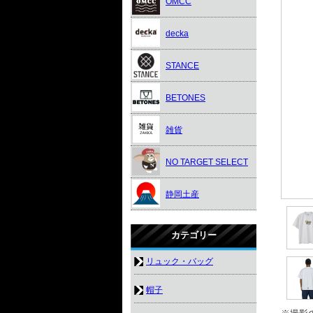
OMCC
decka
STANCE
BETONES
雑貨
NO TARGET SELECT
静岡土産
カテゴリー
リュック・バッグ
帽子