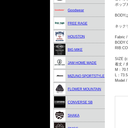
ポップ
Goodwear
BOD
FREE RAGE
ネック
HOUSTON
Fabric /
BODY:
RIB:C
BIG MIKE
SIZE (
JAM HOME MADE
着丈 / 
M：70.5 
L：73.5 
MIZUNO SPORTSTYLE
Model 
FLOWER MOUNTAIN
CONVERSE SB
SHAKA