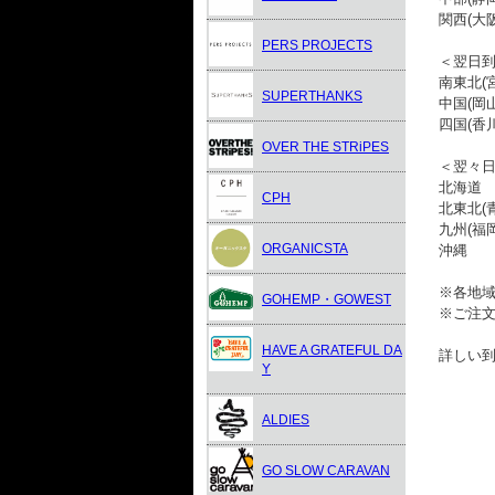
関西(大
PERS PROJECTS
＜翌日到
南東北(
SUPERTHANKS
中国(岡
四国(香
OVER THE STRiPES
＜翌々
北海道
CPH
北東北(
九州(福
ORGANICSTA
沖縄
※各地
GOHEMP・GOWEST
※ご注
HAVE A GRATEFUL DA
詳しい
Y
ALDIES
GO SLOW CARAVAN