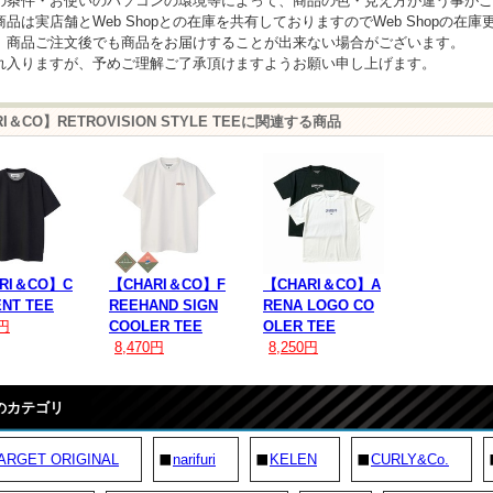
の条件・お使いのパソコンの環境等によって、商品の色・見え方が違う事がご
商品は実店舗とWeb Shopとの在庫を共有しておりますのでWeb Shopの
、商品ご注文後でも商品をお届けすることが出来ない場合がございます。
れ入りますが、予めご理解ご了承頂けますようお願い申し上げます。
RI＆CO】RETROVISION STYLE TEEに関連する商品
RI＆CO】C
【CHARI＆CO】F
【CHARI＆CO】A
ENT TEE
REEHAND SIGN
RENA LOGO CO
0円
COOLER TEE
OLER TEE
8,470円
8,250円
のカテゴリ
ARGET ORIGINAL
narifuri
KELEN
CURLY&Co.