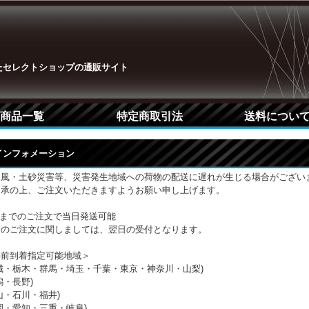
たセレクトショップの通販サイト
商品一覧
特定商取引法
送料につい
Pインフォメーション
台風・土砂災害等、災害発生地域への荷物の配送に遅れが生じる場合がござい
了承の上、ご注文いただきますようお願い申し上げます。
時までのご注文で当日発送可能
降のご注文に関しましては、翌日の受付となります。
午前到着指定可能地域＞
城・栃木・群馬・埼玉・千葉・東京・神奈川・山梨)
潟・長野)
山・石川・福井)
岡・愛知・三重・岐阜)