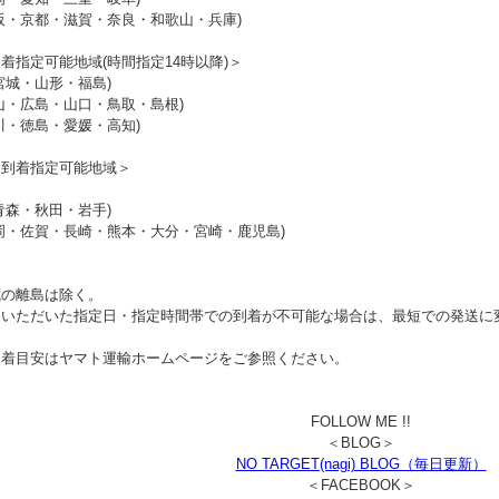
阪・京都・滋賀・奈良・和歌山・兵庫)
着指定可能地域(時間指定14時以降)＞
宮城・山形・福島)
山・広島・山口・鳥取・島根)
川・徳島・愛媛・高知)
日到着指定可能地域＞
青森・秋田・岩手)
岡・佐賀・長崎・熊本・大分・宮崎・鹿児島)
域の離島は除く。
文いただいた指定日・指定時間帯での到着が不可能な場合は、最短での発送に
到着目安はヤマト運輸ホームページをご参照ください。
FOLLOW ME !!
＜BLOG＞
NO TARGET(nagi) BLOG（毎日更新）
＜FACEBOOK＞