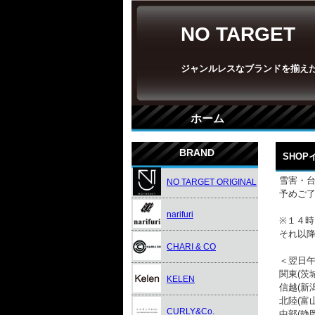
NO TARGET
ジャンルレスなブランドを揃え
ホーム
BRAND
SHO
雪害・
NO TARGET ORIGINAL
予めご
narifuri
※１４
それ以
CHARI & CO
＜翌日
関東(茨
KELEN
信越(新
北陸(富
CURLY&Co.
中部(静