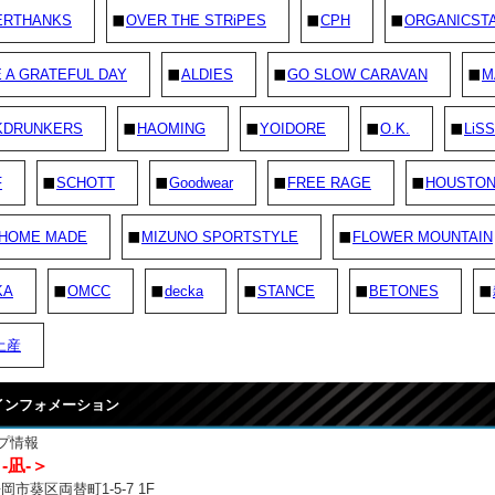
ERTHANKS
OVER THE STRiPES
CPH
ORGANICST
 A GRATEFUL DAY
ALDIES
GO SLOW CARAVAN
M
KDRUNKERS
HAOMING
YOIDORE
O.K.
LiSS
F
SCHOTT
Goodwear
FREE RAGE
HOUSTO
 HOME MADE
MIZUNO SPORTSTYLE
FLOWER MOUNTAIN
KA
OMCC
decka
STANCE
BETONES
土産
 インフォメーション
プ情報
 -凪-＞
市葵区両替町1-5-7 1F