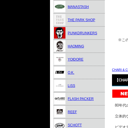
MANASTASH
THE PARK SHOP
PUNKDRUNKERS
※この
HAOMING
YOIDORE
CHARI & 
O.K.
【CHAR
LiSS
FLASH PACKER
80年
REEF
立体的な
SCHOTT
ビデオ