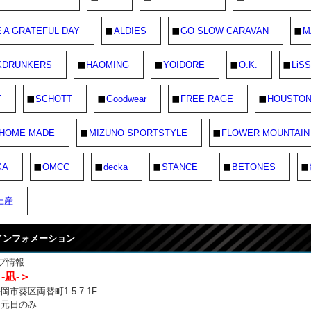
 A GRATEFUL DAY
ALDIES
GO SLOW CARAVAN
M
KDRUNKERS
HAOMING
YOIDORE
O.K.
LiSS
F
SCHOTT
Goodwear
FREE RAGE
HOUSTO
 HOME MADE
MIZUNO SPORTSTYLE
FLOWER MOUNTAIN
KA
OMCC
decka
STANCE
BETONES
土産
 インフォメーション
プ情報
 -凪-＞
市葵区両替町1-5-7 1F
：元日のみ