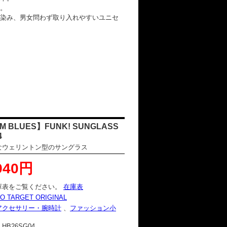
。
染み、男女問わず取り入れやすいユニセ
M BLUES】FUNK! SUNGLASS
4
なウェリントン型のサングラス
940円
庫表をご覧ください。
在庫表
O TARGET ORIGINAL
アクセサリー・腕時計
、
ファッション小
：
HB26SG04