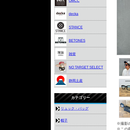
OMCC
decka
STANCE
BETONES
雑貨
NO TARGET SELECT
静岡土産
カテゴリー
リュック・バッグ
帽子
※撮影
※この