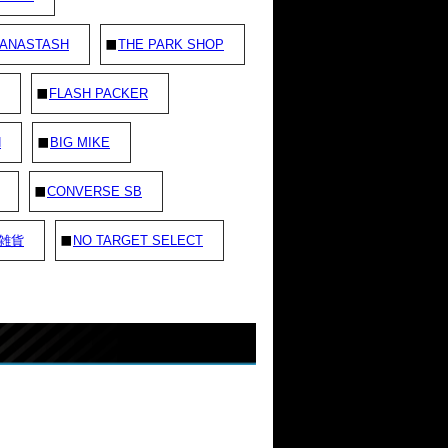
ANASTASH
THE PARK SHOP
FLASH PACKER
N
BIG MIKE
CONVERSE SB
雑貨
NO TARGET SELECT