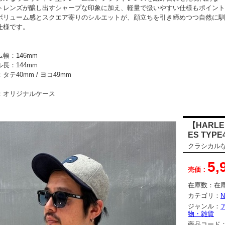
トレンズが醸し出すシャープな印象に加え、軽量で扱いやすい仕様もポイント
ボリューム感とスクエア寄りのシルエットが、顔立ちを引き締めつつ自然に馴
仕様です。
幅：146mm
長：144mm
タテ40mm / ヨコ49mm
：オリジナルケース
【HARLE
ES TYPE
クラシカル
5,
売価：
在庫数：
在
カテゴリ：
N
ジャンル：
物・雑貨
商品コード