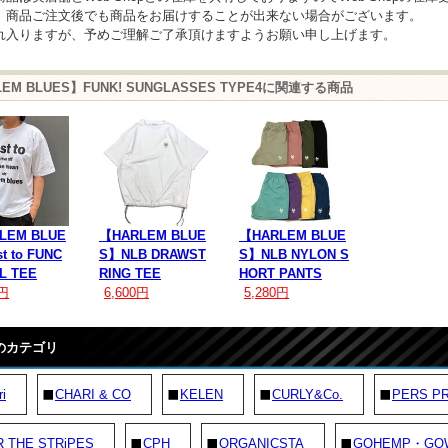
、商品ご注文後でも商品をお届けすることが出来ない場合がございます。
れ入りますが、予めご理解ご了承頂けますようお願い申し上げます。
LEM BLUES】FUNK! SUNGLASSES TYPE4に関連する商品
LEM BLUE
【HARLEM BLUE
【HARLEM BLUE
t to FUNC
S】NLB DRAWST
S】NLB NYLON S
L TEE
RING TEE
HORT PANTS
0円
6,600円
5,280円
のカテゴリ
ri
CHARI & CO
KELEN
CURLY&Co.
PERS P
 THE STRiPES
CPH
ORGANICSTA
GOHEMP・GO