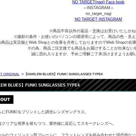
NO TARGET(nagi) Face book
＜INSTAGRAM＞
no_target_nagi
NO TARGET INSTAGRAM
※商品不良以外の返品・交換はお受けいたしかね
※撮影の条件・お使いのパソコンの環境等によって、商品の色・見え
商品は実店舗とWeb Shopとの在庫を共有しておりますのでWeb Shop
その為、商品ご注文後でも商品をお届けすることが出来ない
誠に恐れ入りますが、予めご理解ご了承頂けますようお願
T ORIGINAL
【HARLEM BLUES】FUNK! SUNGLASSES TYPE4
EM BLUES】FUNK! SUNGLASSES TYPE4
ルにFUNK!をプリントした調光レンズサングラス。
はクリアな視界を保ちつつ、紫外線に反応してスモークレンズへ。
カルなウェリントン型フレームに、フラットレンズを組み合わせた現代的な一