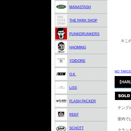
MANASTASH
THE PARK SHOP
PUNKDRUNKERS
※この
HAOMING
YOIDORE
NO TARGE
O.K.
【HARL
LiSS
FLASH PACKER
テンプ
REEF
室内で
SCHOTT
クラシ