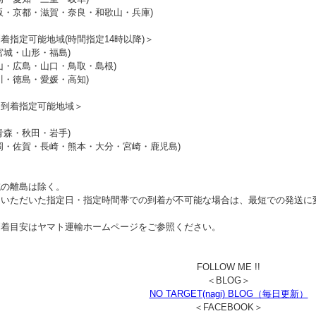
阪・京都・滋賀・奈良・和歌山・兵庫)
着指定可能地域(時間指定14時以降)＞
宮城・山形・福島)
山・広島・山口・鳥取・島根)
川・徳島・愛媛・高知)
日到着指定可能地域＞
青森・秋田・岩手)
岡・佐賀・長崎・熊本・大分・宮崎・鹿児島)
域の離島は除く。
文いただいた指定日・指定時間帯での到着が不可能な場合は、最短での発送に
到着目安はヤマト運輸ホームページをご参照ください。
FOLLOW ME !!
＜BLOG＞
NO TARGET(nagi) BLOG（毎日更新）
＜FACEBOOK＞