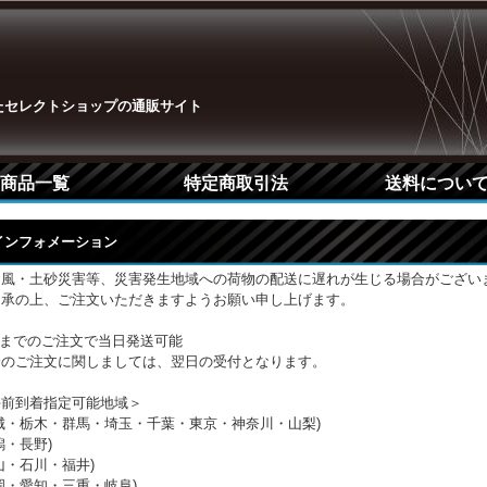
たセレクトショップの通販サイト
商品一覧
特定商取引法
送料につい
Pインフォメーション
台風・土砂災害等、災害発生地域への荷物の配送に遅れが生じる場合がござい
了承の上、ご注文いただきますようお願い申し上げます。
時までのご注文で当日発送可能
降のご注文に関しましては、翌日の受付となります。
午前到着指定可能地域＞
城・栃木・群馬・埼玉・千葉・東京・神奈川・山梨)
潟・長野)
山・石川・福井)
岡・愛知・三重・岐阜)