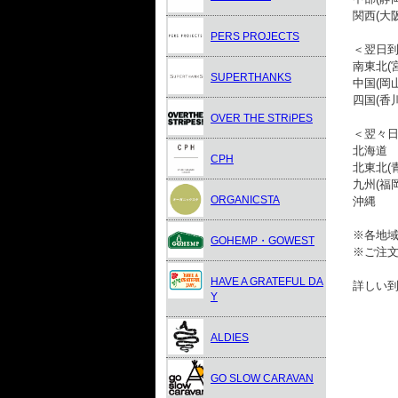
関西(大
PERS PROJECTS
＜翌日到
南東北(
SUPERTHANKS
中国(岡
四国(香
OVER THE STRiPES
＜翌々
北海道
CPH
北東北(
九州(福
ORGANICSTA
沖縄
※各地
GOHEMP・GOWEST
※ご注
HAVE A GRATEFUL DA
詳しい
Y
ALDIES
GO SLOW CARAVAN