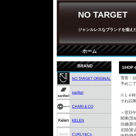
NO TARGET
ジャンルレスなブランドを揃え
ホーム
BRAND
SHO
雪害・
NO TARGET ORIGINAL
予めご
narifuri
※１４
それ以
CHARI & CO
＜翌日
関東(茨
KELEN
信越(新
北陸(富
CURLY&Co.
中部(静