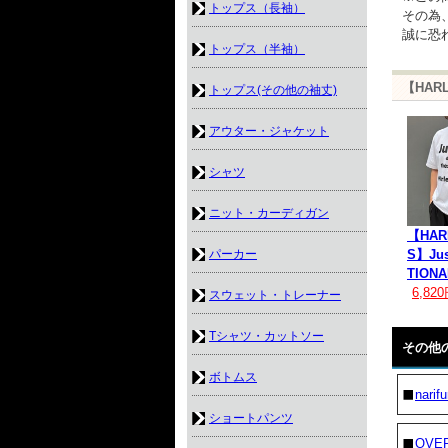
トップス（長袖）
その為
誠に恐
トップス（半袖）
【HAR
トップス(その他の袖丈)
アウター・ジャケット
シャツ
ニット・カーディガン
【HAR
パーカー
S】Jus
TIONA
6,82
スウェット・トレーナー
Tシャツ・カットソー
その他
ボトムス
narifu
ショートパンツ
OVER