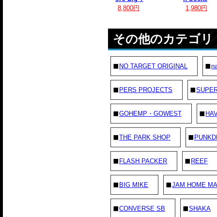
8,800円
1,980円
その他のカテゴリ
NO TARGET ORIGINAL
na
PERS PROJECTS
SUPE
GOHEMP・GOWEST
HAV
THE PARK SHOP
PUNKD
FLASH PACKER
REEF
BIG MIKE
JAM HOME M
CONVERSE SB
SHAKA