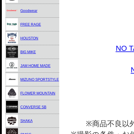
Goodwear
FREE RAGE
HOUSTON
NO 
BIG MIKE
JAM HOME MADE
MIZUNO SPORTSTYLE
FLOWER MOUNTAIN
CONVERSE SB
SHAKA
※商品不良以