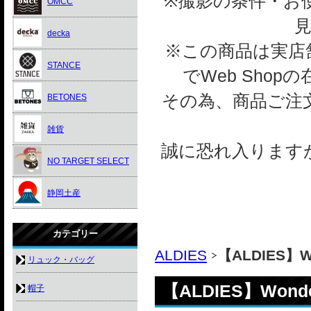
※撮影の条件・お
OMCC
decka
※この商品は実店舗
STANCE
でWeb Sho
その為、商品ご注
BETONES
雑貨
誠に恐れ入ります
NO TARGET SELECT
静岡土産
カテゴリー
ALDIES
【ALDIES】Won
リュック・バッグ
【ALDIES】Wonderf
帽子