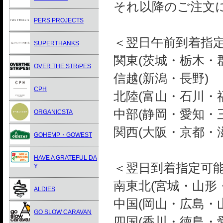
それ以降のご注文
PERS PROJECTS
＜翌日午前到着指
SUPERTHANKS
関東(茨城・栃木・
OVER THE STRiPES
信越(新潟・長野)
CPH
北陸(富山・石川・
中部(静岡・愛知・
ORGANICSTA
関西(大阪・京都・
GOHEMP・GOWEST
HAVE A GRATEFUL DA
＜翌日到着指定可能
Y
南東北(宮城・山形
ALDIES
中国(岡山・広島・
GO SLOW CARAVAN
四国(香川・徳島・