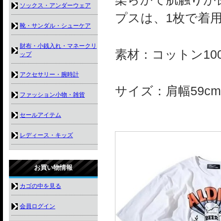
ソックス・アンダーウェア
プスは、1枚で着
靴・サンダル・シューケア
財布・小銭入れ・マネークリ
素材：コットン10
ップ
アクセサリー・腕時計
サイズ：肩幅59cm
ファッション小物・雑貨
セールアイテム
レディース・キッズ
お買い物情報
カゴの中を見る
会員ログイン