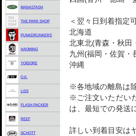
MANASTASH
＜翌々日到着指定
THE PARK SHOP
北海道
PUNKDRUNKERS
北東北(青森・秋田
HAOMING
九州(福岡・佐賀・
沖縄
YOIDORE
O.K.
※各地域の離島は
LiSS
※ご注文いただい
FLASH PACKER
は、最短での発送
REEF
詳しい到着目安は
SCHOTT