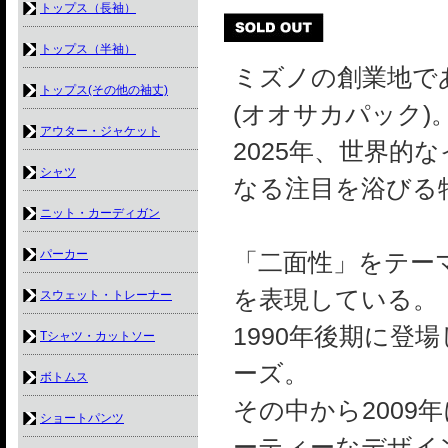
トップス（長袖）
トップス（半袖）
ミズノの創業地であ
トップス(その他の袖丈)
(オオサカパック)
アウター・ジャケット
2025年、世界的
シャツ
なる注目を浴びる
ニット・カーディガン
パーカー
「二面性」をテーマ
を表現している。
スウェット・トレーナー
1990年後期に登
Tシャツ・カットソー
ーズ。
ボトムス
その中から2009年
ショートパンツ
ーティーなデザイ