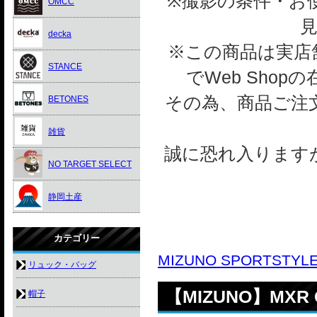
※撮影の条件・お
OMCC
decka
※この商品は実店舗
STANCE
でWeb Sho
その為、商品ご注
BETONES
雑貨
誠に恐れ入ります
NO TARGET SELECT
静岡土産
カテゴリー
MIZUNO SPORTSTYL
リュック・バッグ
【MIZUNO】MXR Os
帽子