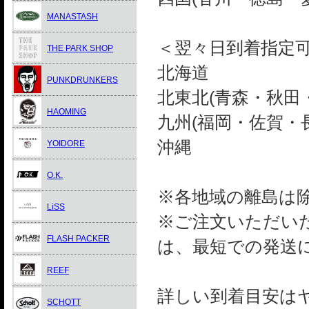
MANASTASH
＜翌々日到着指定
THE PARK SHOP
北海道
PUNKDRUNKERS
北東北(青森・秋田
HAOMING
九州(福岡・佐賀・
沖縄
YOIDORE
O.K.
※各地域の離島は
LiSS
※ご注文いただい
FLASH PACKER
は、最短での発送
REEF
詳しい到着目安は
SCHOTT