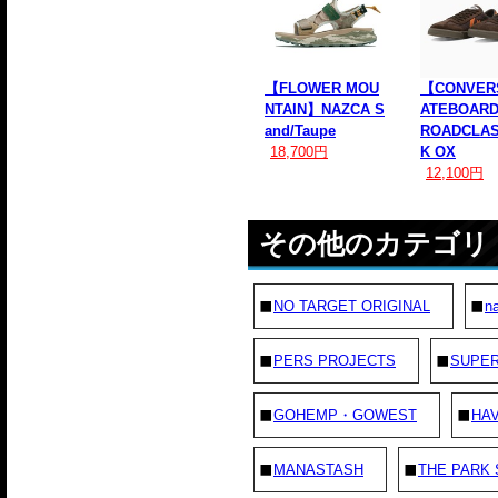
【FLOWER MOU
【CONVER
NTAIN】NAZCA S
ATEBOAR
and/Taupe
ROADCLAS
18,700円
K OX
12,100円
その他のカテゴリ
NO TARGET ORIGINAL
na
PERS PROJECTS
SUPE
GOHEMP・GOWEST
HAV
MANASTASH
THE PARK