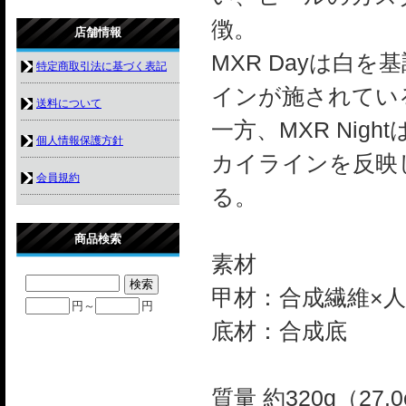
徴。
店舗情報
MXR Dayは白
特定商取引法に基づく表記
インが施されてい
送料について
一方、MXR Ni
個人情報保護方針
カイラインを反映
会員規約
る。
商品検索
素材
甲材：合成繊維×
円～
円
底材：合成底
質量 約320g（27.