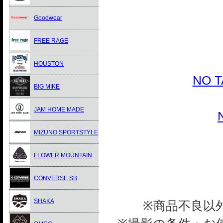
Goodwear
FREE RAGE
HOUSTON
NO 
BIG MIKE
JAM HOME MADE
MIZUNO SPORTSTYLE
FLOWER MOUNTAIN
CONVERSE SB
SHAKA
※商品不良以